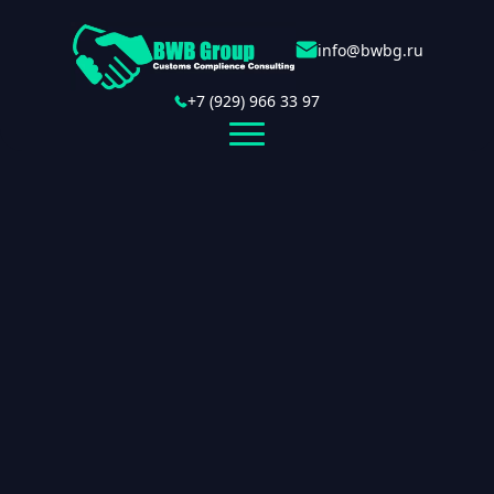
info@bwbg.ru
+7 (929) 966 33 97
О нас
Руководство
Таможенный консалтинг
Включение в таможенный реестр ФТС России
Платежный агент
Включение в реестр таможенных представителей
IT-маркетинг
Услуги и аутсорсинг ВЭД